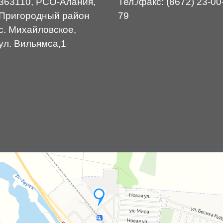
363110, РСО-Алания,
Тел./факс: (8672) 23-00
Пригородный район
79
с. Михайловское,
ул. Вильямса,1